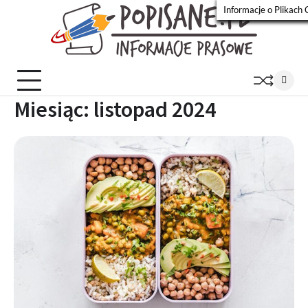
Skip
Informacje o Plikach 
to
Popisa
Wiadomości
content
prasowe
Miesiąc:
listopad 2024