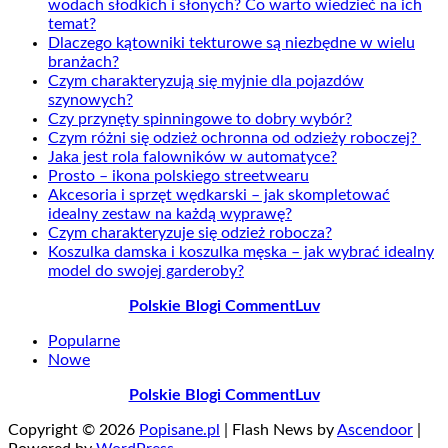
wodach słodkich i słonych? Co warto wiedzieć na ich
temat?
Dlaczego kątowniki tekturowe są niezbędne w wielu
branżach?
Czym charakteryzują się myjnie dla pojazdów
szynowych?
Czy przynęty spinningowe to dobry wybór?
Czym różni się odzież ochronna od odzieży roboczej?
Jaka jest rola falowników w automatyce?
Prosto – ikona polskiego streetwearu
Akcesoria i sprzęt wędkarski – jak skompletować
idealny zestaw na każdą wyprawę?
Czym charakteryzuje się odzież robocza?
Koszulka damska i koszulka męska – jak wybrać idealny
model do swojej garderoby?
Polskie Blogi CommentLuv
Popularne
Nowe
Polskie Blogi CommentLuv
Copyright © 2026
Popisane.pl
| Flash News by
Ascendoor
|