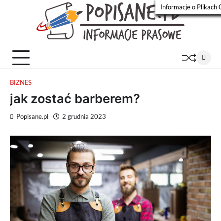
Skip
Informacje o Plikach 
to
Popisa
Wiadomości
content
prasowe
BIZNES
jak zostać barberem?
Popisane.pl
2 grudnia 2023