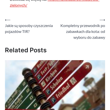
zielonych/
⟵
⟶
Nawigacja
Jakie są sposoby czyszczenia
Kompletny przewodnik po
wpisu
pojazdów TIR?
zabawkach dla kota: od
wyboru do zabawy
Related Posts