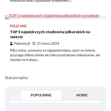
kontekście walki z globalnym ociepleniem i…
POLECANE
TOP 5 największych stadionów piłkarskich na
świecie
Popisane.pl
21 marca 2024
Piłka nożna, uznawana za najpopularniejszy sport na świecie,
przyciąga miliony fanów nie tylko przed ekrany telewizorów, ale
również na trybuny…
Nawigacja
Starsze wpisy
po
wpisach
POPULARNE
NOWE