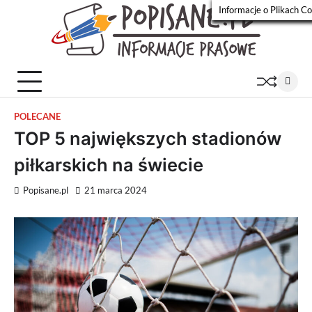
Skip
Informacje o Plikach C
to
Wiadomości
content
Popisa
prasowe
POLECANE
TOP 5 największych stadionów
piłkarskich na świecie
Popisane.pl
21 marca 2024