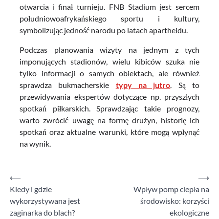
otwarcia i finał turnieju. FNB Stadium jest sercem
południowoafrykańskiego sportu i kultury,
symbolizując jedność narodu po latach apartheidu.
Podczas planowania wizyty na jednym z tych
imponujących stadionów, wielu kibiców szuka nie
tylko informacji o samych obiektach, ale również
sprawdza bukmacherskie
typy na jutro
. Są to
przewidywania ekspertów dotyczące np. przyszłych
spotkań piłkarskich. Sprawdzając takie prognozy,
warto zwrócić uwagę na formę drużyn, historię ich
spotkań oraz aktualne warunki, które mogą wpłynąć
na wynik.
⟵
⟶
Nawigacja
Kiedy i gdzie
Wpływ pomp ciepła na
wpisu
wykorzystywana jest
środowisko: korzyści
zaginarka do blach?
ekologiczne