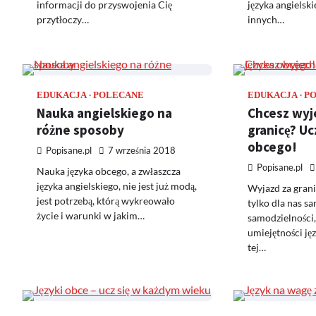
informacji do przyswojenia Cię
języka angielski
przytłoczy…
innych…
EDUKACJA
POLECANE
EDUKACJA
P
Nauka angielskiego na
Chcesz wyj
różne sposoby
granicę? Ucz
obcego!
Popisane.pl
7 września 2018
Popisane.pl
Nauka języka obcego, a zwłaszcza
języka angielskiego, nie jest już modą,
Wyjazd za grani
jest potrzebą, którą wykreowało
tylko dla nas sa
życie i warunki w jakim…
samodzielności, 
umiejętności ję
tej…