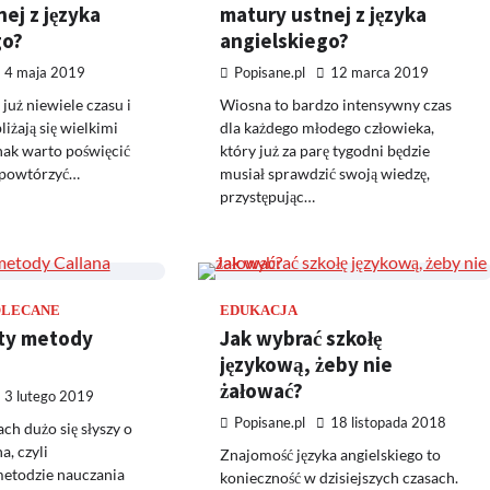
ej z języka
matury ustnej z języka
go?
angielskiego?
4 maja 2019
Popisane.pl
12 marca 2019
już niewiele czasu i
Wiosna to bardzo intensywny czas
iżają się wielkimi
dla każdego młodego człowieka,
nak warto poświęcić
który już za parę tygodni będzie
y powtórzyć…
musiał sprawdzić swoją wiedzę,
przystępując…
OLECANE
EDUKACJA
ety metody
Jak wybrać szkołę
językową, żeby nie
żałować?
3 lutego 2019
Popisane.pl
18 listopada 2018
ch dużo się słyszy o
a, czyli
Znajomość języka angielskiego to
metodzie nauczania
konieczność w dzisiejszych czasach.