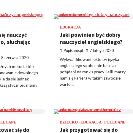
EDUKACJA
się nauczyć
Jaki powinien być dobry
o, słuchając
nauczyciel angielskiego?
Popisane.pl
7 lutego 2020
8 czerwca 2020
Wykwalifikowani lektorzy języka
angielskiego są obecnie bardzo
różnych metod, które
pożądani na rynku pracy. Jeśli marzy
panowanie dowolnego
nam się kariera w takim zawodzie,
ie da się jednak
warto…
ększą styczność mamy
OLECANE
DZIECKO
EDUKACJA
POLECANE
tować się do
Jak przygotować się do