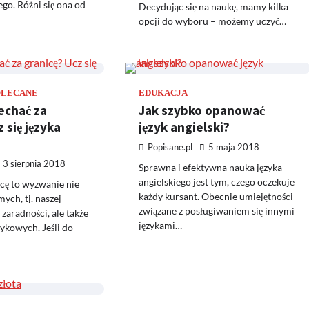
ego. Różni się ona od
Decydując się na naukę, mamy kilka
opcji do wyboru – możemy uczyć…
OLECANE
EDUKACJA
echać za
Jak szybko opanować
 się języka
język angielski?
Popisane.pl
5 maja 2018
3 sierpnia 2018
Sprawna i efektywna nauka języka
angielskiego jest tym, czego oczekuje
cę to wyzwanie nie
każdy kursant. Obecnie umiejętności
mych, tj. naszej
związane z posługiwaniem się innymi
zaradności, ale także
językami…
zykowych. Jeśli do