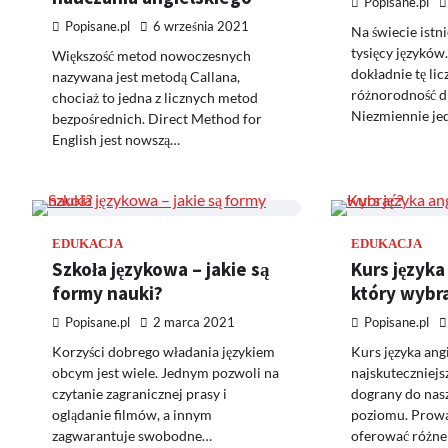
Popisane.pl
Popisane.pl
6 września 2021
Na świecie istn
tysięcy języków
Większość metod nowoczesnych
dokładnie tę lic
nazywana jest metodą Callana,
różnorodność d
chociaż to jedna z licznych metod
Niezmiennie je
bezpośrednich. Direct Method for
English jest nowszą…
EDUKACJA
EDUKACJA
Szkoła językowa – jakie są
Kurs języka
formy nauki?
który wybr
Popisane.pl
2 marca 2021
Popisane.pl
Korzyści dobrego władania językiem
Kurs języka angi
obcym jest wiele. Jednym pozwoli na
najskuteczniejs
czytanie zagranicznej prasy i
dograny do nasz
oglądanie filmów, a innym
poziomu. Prow
zagwarantuje swobodne…
oferować różn