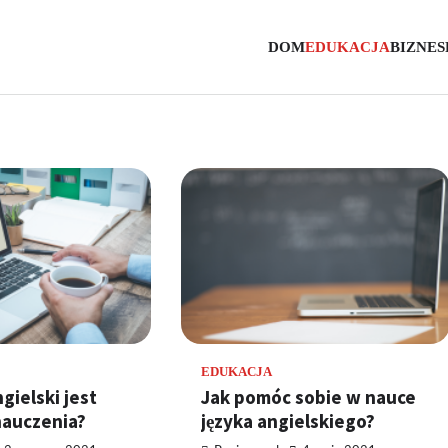
DOM
EDUKACJA
BIZNES
e.pl
sowe
EDUKACJA
gielski jest
Jak pomóc sobie w nauce
nauczenia?
języka angielskiego?