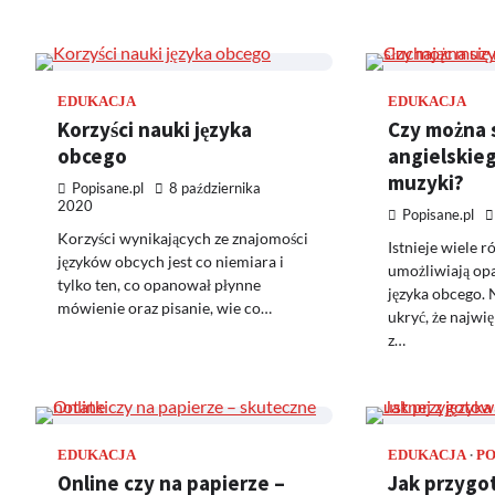
EDUKACJA
EDUKACJA
Korzyści nauki języka
Czy można 
obcego
angielskieg
muzyki?
Popisane.pl
8 października
2020
Popisane.pl
Korzyści wynikających ze znajomości
Istnieje wiele 
języków obcych jest co niemiara i
umożliwiają o
tylko ten, co opanował płynne
języka obcego. N
mówienie oraz pisanie, wie co…
ukryć, że najwi
z…
EDUKACJA
EDUKACJA
P
Online czy na papierze –
Jak przygo