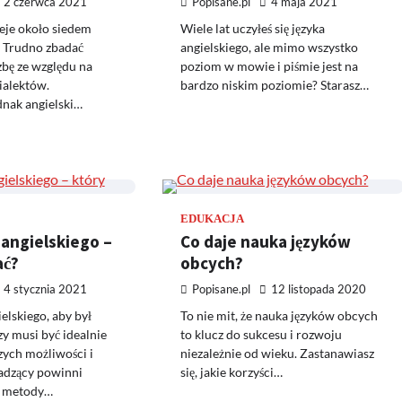
2 czerwca 2021
Popisane.pl
4 maja 2021
ieje około siedem
Wiele lat uczyłeś się języka
. Trudno zbadać
angielskiego, ale mimo wszystko
zbę ze względu na
poziom w mowie i piśmie jest na
ialektów.
bardzo niskim poziomie? Starasz…
dnak angielski…
EDUKACJA
 angielskiego –
Co daje nauka języków
ać?
obcych?
4 stycznia 2021
Popisane.pl
12 listopada 2020
elskiego, aby był
To nie mit, że nauka języków obcych
zy musi być idealnie
to klucz do sukcesu i rozwoju
ych możliwości i
niezależnie od wieku. Zastanawiasz
adzący powinni
się, jakie korzyści…
e metody…