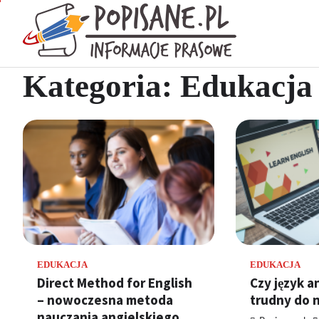
Skip
to
Popisan
content
Wiadomości pra
Kategoria:
Edukacja
EDUKACJA
EDUKACJA
Direct Method for English
Czy język an
– nowoczesna metoda
trudny do 
nauczania angielskiego