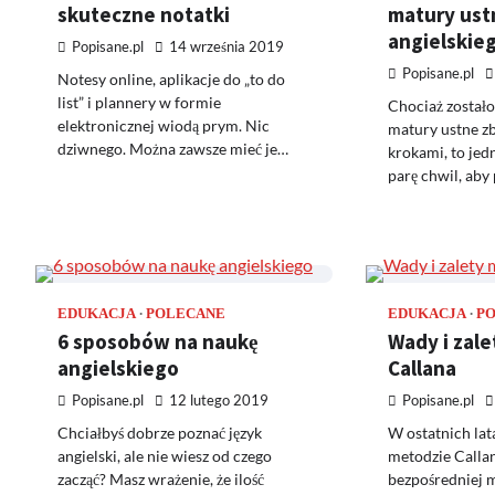
skuteczne notatki
matury ustn
angielskie
Popisane.pl
14 września 2019
Popisane.pl
Notesy online, aplikacje do „to do
list” i plannery w formie
Chociaż zostało 
elektronicznej wiodą prym. Nic
matury ustne zbl
dziwnego. Można zawsze mieć je…
krokami, to jed
parę chwil, ab
EDUKACJA
POLECANE
EDUKACJA
P
6 sposobów na naukę
Wady i zal
angielskiego
Callana
Popisane.pl
12 lutego 2019
Popisane.pl
Chciałbyś dobrze poznać język
W ostatnich lata
angielski, ale nie wiesz od czego
metodzie Callan
zacząć? Masz wrażenie, że ilość
bezpośredniej 