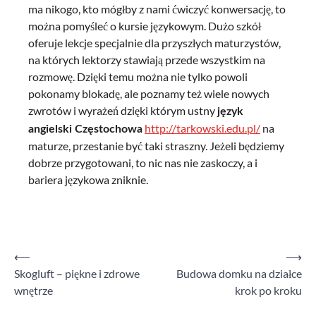
ma nikogo, kto mógłby z nami ćwiczyć konwersację, to
można pomyśleć o kursie językowym. Dużo szkół
oferuje lekcje specjalnie dla przyszłych maturzystów,
na których lektorzy stawiają przede wszystkim na
rozmowę. Dzięki temu można nie tylko powoli
pokonamy blokadę, ale poznamy też wiele nowych
zwrotów i wyrażeń dzięki którym ustny
język
http://tarkowski.edu.pl/
na
angielski Częstochowa
maturze, przestanie być taki straszny. Jeżeli będziemy
dobrze przygotowani, to nic nas nie zaskoczy, a i
bariera językowa zniknie.
⟵
⟶
Nawigacja
Skogluft – piękne i zdrowe
Budowa domku na działce
wpisu
wnętrze
krok po kroku