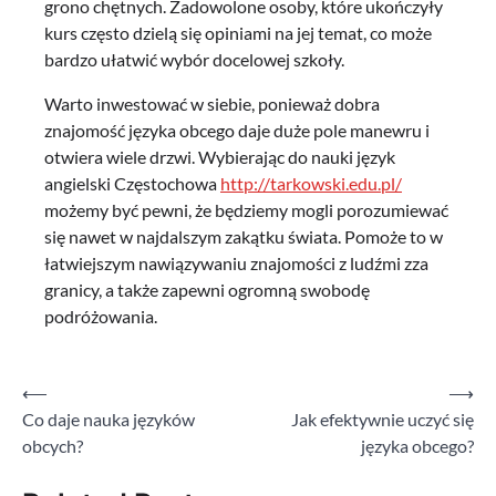
grono chętnych. Zadowolone osoby, które ukończyły
kurs często dzielą się opiniami na jej temat, co może
bardzo ułatwić wybór docelowej szkoły.
Warto inwestować w siebie, ponieważ dobra
znajomość języka obcego daje duże pole manewru i
otwiera wiele drzwi. Wybierając do nauki język
angielski Częstochowa
http://tarkowski.edu.pl/
możemy być pewni, że będziemy mogli porozumiewać
się nawet w najdalszym zakątku świata. Pomoże to w
łatwiejszym nawiązywaniu znajomości z ludźmi zza
granicy, a także zapewni ogromną swobodę
podróżowania.
Nawigacja
⟵
⟶
Co daje nauka języków
Jak efektywnie uczyć się
wpisu
obcych?
języka obcego?