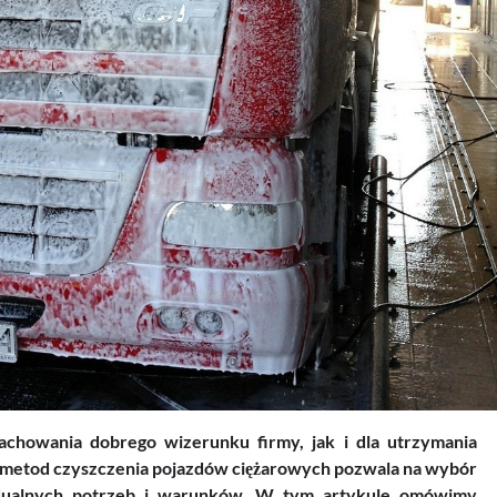
achowania dobrego wizerunku firmy, jak i dla utrzymania
 metod czyszczenia pojazdów ciężarowych pozwala na wybór
idualnych potrzeb i warunków. W tym artykule omówimy