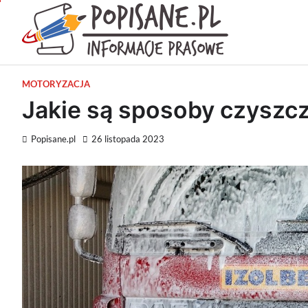
Skip
to
content
Wiadomości pra
Popisan
MOTORYZACJA
Jakie są sposoby czyszc
Popisane.pl
26 listopada 2023