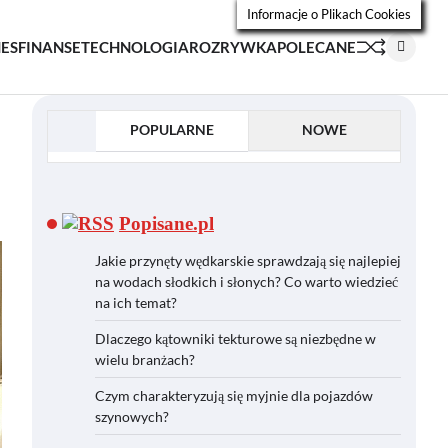
Informacje o Plikach Cookies
NES
FINANSE
TECHNOLOGIA
ROZRYWKA
POLECANE
POPULARNE
NOWE
Popisane.pl
Jakie przynęty wędkarskie sprawdzają się najlepiej
na wodach słodkich i słonych? Co warto wiedzieć
na ich temat?
Dlaczego kątowniki tekturowe są niezbędne w
wielu branżach?
Czym charakteryzują się myjnie dla pojazdów
szynowych?