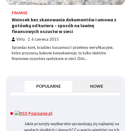
FINANSE
Wniosek bez skanowania dokumentów i umowa z
gotówką od kuriera – sposób na lawinę
finansowych oszustw w sieci
Virtu
6 czerwca 2015
Sprzedaż kont, kradzież tożsamości i przelewy weryfikacyjne,
które przynoszą bolesne konsekwencje, to tylko niektóre
finansowe oszustwa spotykane w sieci. Dziś…
POPULARNE
NOWE
Popisane.pl
Jakie przynęty wędkarskie sprawdzają się najlepiej na
wodach słodkich i słonych? Co warto wiedzieć na ich