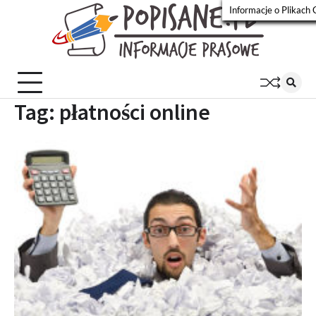
Skip
Informacje o Plikach 
to
Popisa
Wiadomości
content
prasowe
Tag:
płatności online