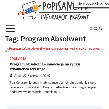
Skip
Informacje o Plikach C
to
Wiadomości
content
Popisa
prasowe
Tag:
Program Absolwent
EDUKACJA
Program Absolwent – innowacja na rynku
szkolnictwa wyższego
Virtu
6 czerwca 2015
Polskie uczelnie będą miały szanse diametralnie zmienić swoje
relacje z absolwentami! Program Absolwent, a szczególnie jego
podstawowe narzędzie – specjalny…