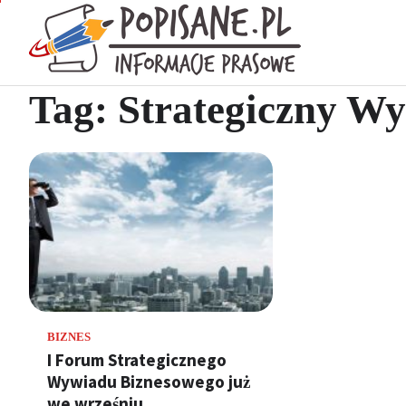
Skip
to
Popisan
content
Wiadomości pra
Tag:
Strategiczny W
BIZNES
I Forum Strategicznego
Wywiadu Biznesowego już
we wrześniu