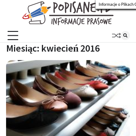
Skip
Informacje o Plikach 
to
Popisa
Wiadomości
content
prasowe
Miesiąc:
kwiecień 2016