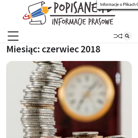
Skip
Informacje o Plikach 
to
Popisa
Wiadomości
content
prasowe
Miesiąc:
czerwiec 2018