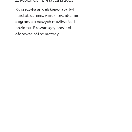
Popisane.pl
4 stycznia 2021
Kurs języka angielskiego, aby był
najskuteczniejszy musi być idealnie
dograny do naszych możliwości i
poziomu. Prowadzący powinni
oferować różne metody…