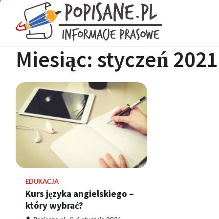
Skip
to
Popisan
content
Wiadomości pra
Miesiąc:
styczeń 2021
EDUKACJA
Kurs języka angielskiego –
który wybrać?