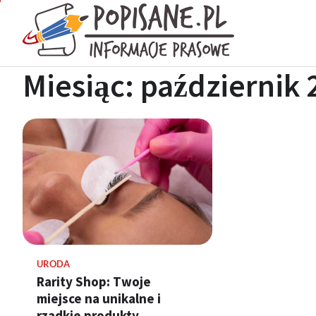
Skip
to
Popisan
content
Wiadomości pra
Miesiąc:
październik 
URODA
Rarity Shop: Twoje
miejsce na unikalne i
rzadkie produkty