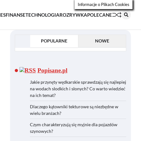
Informacje o Plikach Cookies
NES
FINANSE
TECHNOLOGIA
ROZRYWKA
POLECANE
POPULARNE
NOWE
Popisane.pl
Jakie przynęty wędkarskie sprawdzają się najlepiej
na wodach słodkich i słonych? Co warto wiedzieć
na ich temat?
Dlaczego kątowniki tekturowe są niezbędne w
wielu branżach?
Czym charakteryzują się myjnie dla pojazdów
szynowych?