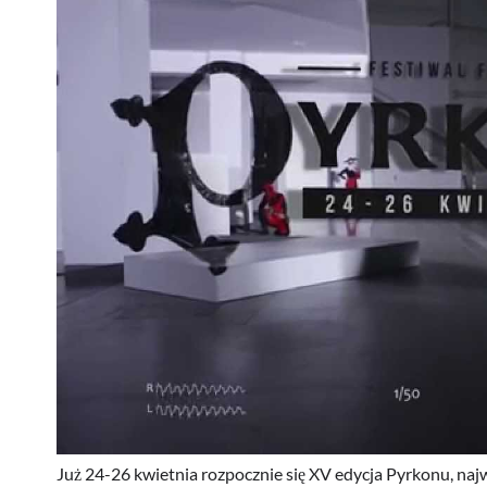
Już 24-26 kwietnia rozpocznie się XV edycja Pyrkonu, naj