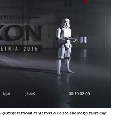
większego festiwalu fantastyki w Polsce. Nie mogło zabraknąć