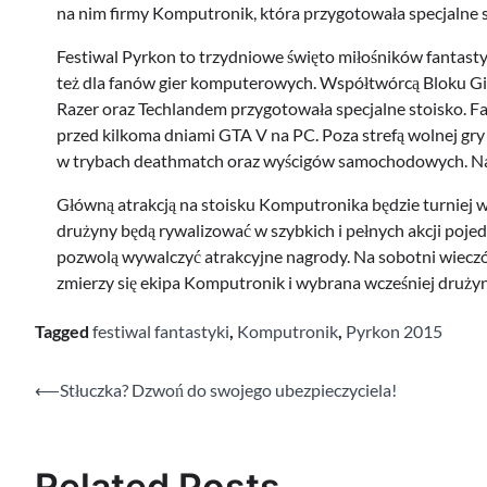
na nim firmy Komputronik, która przygotowała specjalne s
Festiwal Pyrkon to trzydniowe święto miłośników fantastyk
też dla fanów gier komputerowych. Współtwórcą Bloku Gie
Razer oraz Techlandem przygotowała specjalne stoisko. Fa
przed kilkoma dniami GTA V na PC. Poza strefą wolnej gr
w trybach deathmatch oraz wyścigów samochodowych. Na 
Główną atrakcją na stoisku Komputronika będzie turniej
drużyny będą rywalizować w szybkich i pełnych akcji poje
pozwolą wywalczyć atrakcyjne nagrody. Na sobotni wieczó
zmierzy się ekipa Komputronik i wybrana wcześniej drużyna
Tagged
festiwal fantastyki
,
Komputronik
,
Pyrkon 2015
⟵
Stłuczka? Dzwoń do swojego ubezpieczyciela!
Nawigacja
wpisu
Related Posts