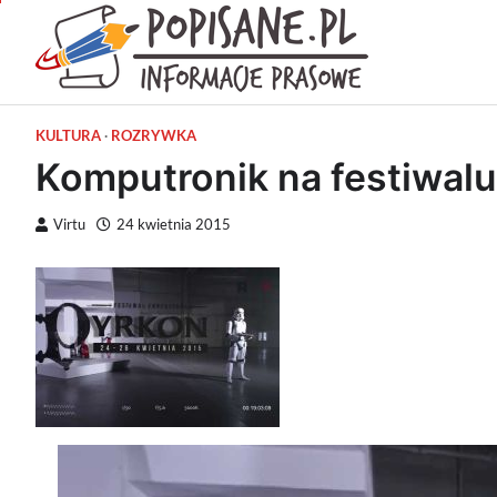
Skip
to
Popisan
content
Wiadomości pra
KULTURA
ROZRYWKA
Komputronik na festiwalu
Virtu
24 kwietnia 2015