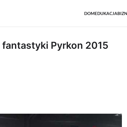
DOM
EDUKACJA
BIZ
e.pl
sowe
 fantastyki Pyrkon 2015