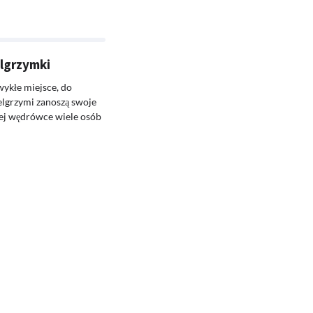
elgrzymki
wykłe miejsce, do
elgrzymi zanoszą swoje
iej wędrówce wiele osób