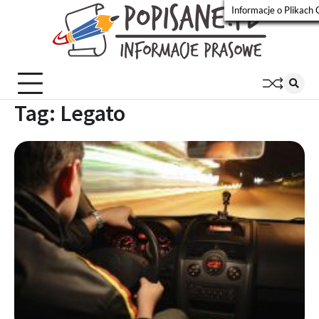
Skip
Informacje o Plikach 
to
Popisa
Wiadomości
content
prasowe
Tag:
Legato