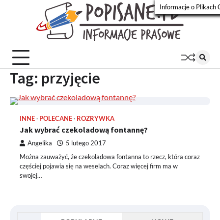
Skip
Informacje o Plikach 
to
Popisa
Wiadomości
content
prasowe
Tag:
przyjęcie
INNE
POLECANE
ROZRYWKA
Jak wybrać czekoladową fontannę?
Angelika
5 lutego 2017
Można zauważyć, że czekoladowa fontanna to rzecz, która coraz
częściej pojawia się na weselach. Coraz więcej firm ma w
swojej…