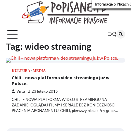
Skip
Informacje o Plikach 
to
Popisa
Wiadomości
content
prasowe
Tag:
wideo streaming
KULTURA
MEDIA
Chili – nowa platforma video streamingu już w
Polsce.
Virtu
23 lutego 2015
CHILI – NOWA PLATFORMA WIDEO STREAMINGU NA
ŻĄDANIE. OGLĄDAJ FILMY I SERIALE BEZ KONIECZNOŚCI
PŁACENIA ABONAMENTU. CHILI, pierwszy niezależny gracz…