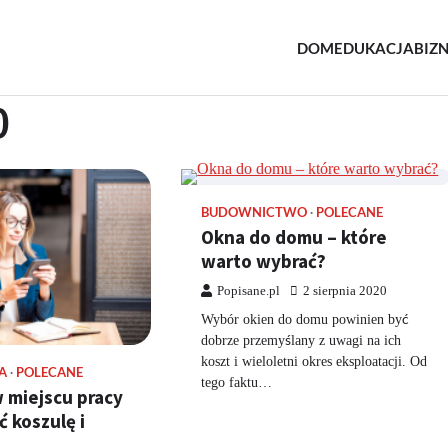
DOM
EDUKACJA
BIZ
e.pl
owe
0
BUDOWNICTWO
POLECANE
Okna do domu – które
warto wybrać?
Popisane.pl
2 sierpnia 2020
Wybór okien do domu powinien być
dobrze przemyślany z uwagi na ich
koszt i wieloletni okres eksploatacji. Od
A
POLECANE
tego faktu…
 miejscu pracy
ć koszulę i