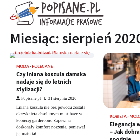
Skip
to
Popisan
content
Wiadomości pras
Miesiąc:
sierpień 202
MODA
POLECANE
Czy lniana koszula damska
nadaje się do letnich
stylizacji?
Popisane.pl
31 sierpnia 2020
Lniana koszula nie bez powodu została
okrzyknięta absolutnym must have w
KOBIETA
MOD
kobiecej garderobie. Zapewnia
Elegancja w
doskonały komfort noszenia, ponieważ
– Jak dobra
jej materiał…
spodnie