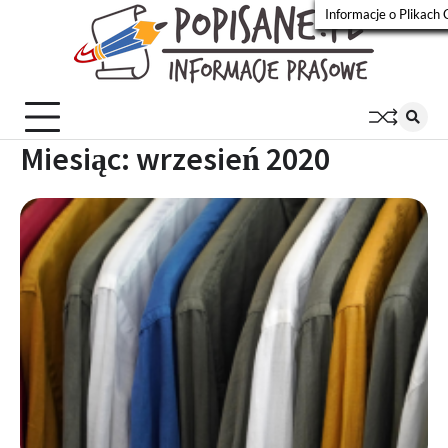
Skip
Informacje o Plikach 
to
Popisa
Wiadomości
content
prasowe
Miesiąc:
wrzesień 2020