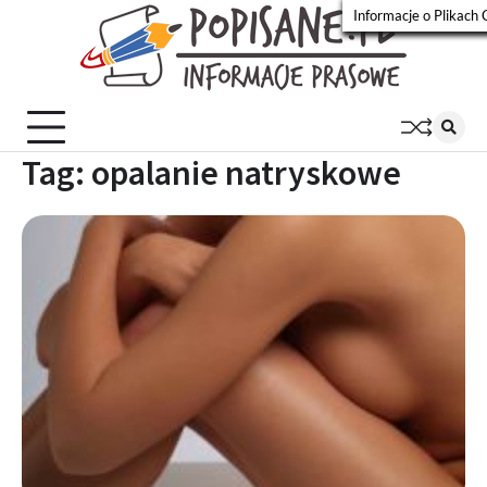
Skip
Informacje o Plikach 
to
Popisa
Wiadomości
content
prasowe
Tag:
opalanie natryskowe