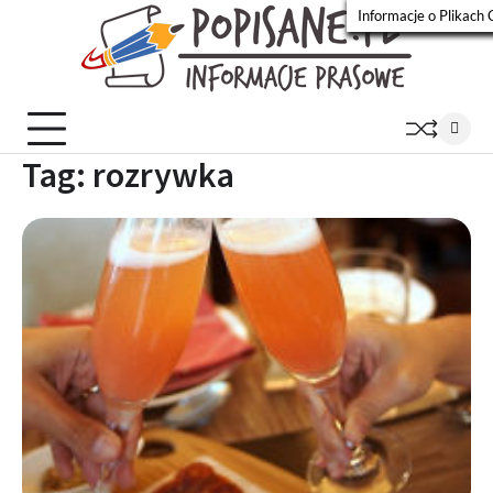
Skip
Informacje o Plikach 
to
Popisa
Wiadomości
content
prasowe
Tag:
rozrywka