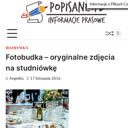
Skip
Informacje o Plikach C
to
Popisa
Wiadomości
content
prasowe
ROZRYWKA
Fotobudka – oryginalne zdjęcia
na studniówkę
Angelika
17 listopada 2016