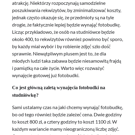
atrakcję. Niektórzy rozpoczynają samodzielne
poszukiwania rekwizytów, by zminimalizować koszty,
jednak często okazuje się, że przedmioty są na tyle
drogie, że faktycznie lepiej będzie wynająć fotobudkę.
Licząc przykładowo, że osób na studniówce będzie
około 400, to rekwizytów również powinno być sporo,
by każdy miał wybór i by robienie zdjęć szło dość
sprawnie. Niewątpliwym plusem jest to, że dla
młodych ludzi taka zabawa będzie niesamowitą frajdą
i pamiątką na całe życie. Warto więc rozważyć
wynajęcie gotowej już fotobudki.
Co jest główną zaletą wynajęcia fotobudki na
studniówkę?
Sami ustalamy czas na jaki chcemy wynająć fotobudkę,
bo od tego również będzie zależeć cena. Dwie godziny
to koszt 800 zł, a cztery godziny to koszt 1100 zł. W
każdym wariancie mamy nieograniczoną liczbę zdjęć.