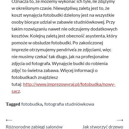
Oznacza to, że możemy wykonać ich tyle, ile zdążymy
w określonym czasie. Niewątpliwą zaletą jest to, że
koszt wynajęcia fotobudki dzielony jest na wszystkie
osoby biorące udział w zabawie studniówkowej. Przy
takim rozwiązaniu nawet nie odczujemy dodatkowych
kosztów. Kolejną zaletą jest obecność asystenta, który
pomoże w obsłudze fotobudki. Po zakończonej
imprezie otrzymujemy pendrive’a ze zdjęciami, więc
nie musimy czekać tak długo, jak na profesjonalne
zdjęcia od fotografa. Wynajęcie budki do robienia
zdjęć to świetna zabawa. Więcej informacji o
fotobudkach znajdziesz
tutaj:
http://www.imprezowyraj.pl/fotobudka/nowy-
sacz
.
fotobudka
fotografia studniówkowa
Tagged
,
⟵
⟶
Nawigacja
Różnorodne zabiegi salonów
Jak stworzyć drzewo