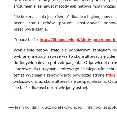
dostosować zabieg do indywidualnych potrzeb pac
zrozumienie, że nawet metody gabinetowe mogą wiązać 
Nie bez znaczenia jest również dbanie o higienę jamy ust
ocena stanu zębów pozwoli dostosować odpowie
przeciwwskazania.
Zobacz także:
https://lifeandstyle.pl/kiedy-potrzebne-j
Wybielanie zębów stało się popularnym zabiegiem est
wybranej metody, zawsze warto skonsultować się z den
do indywidualnych potrzeb pacjenta. Odpowiednia trosk
kluczowe dla utrzymania zdrowego i białego uśmiechu p
temat wybielania zębów warto odwiedzić stronę
https
wskazówki oraz skonsultować się ze specjalistami. Ostat
ale także dbałości o zdrowie jamy ustnej.
Nawigacja
⟵
Team building: klucz do efektywności i integracji zespoł
wpisu