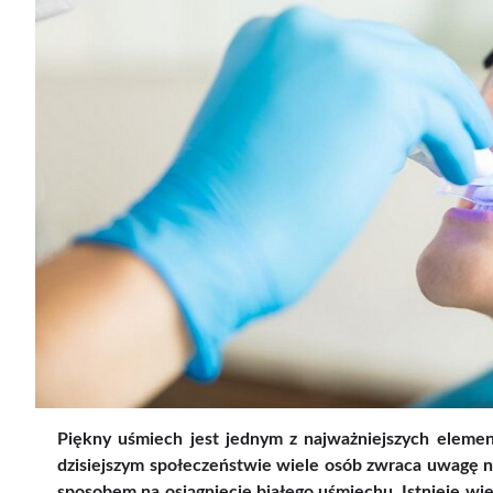
Piękny uśmiech jest jednym z najważniejszych elemen
dzisiejszym społeczeństwie wiele osób zwraca uwagę n
sposobem na osiągnięcie białego uśmiechu. Istnieje wi