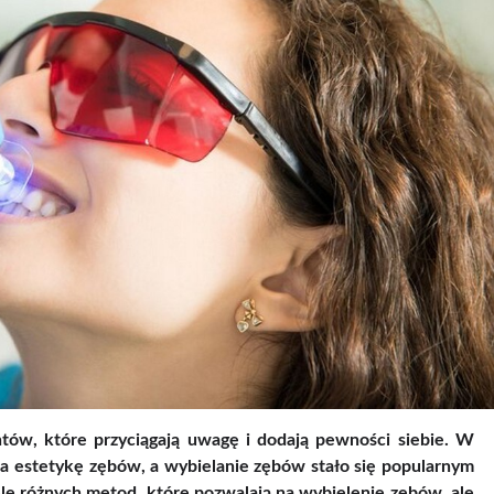
tów, które przyciągają uwagę i dodają pewności siebie. W
a estetykę zębów, a wybielanie zębów stało się popularnym
ele różnych metod, które pozwalają na wybielenie zębów, ale