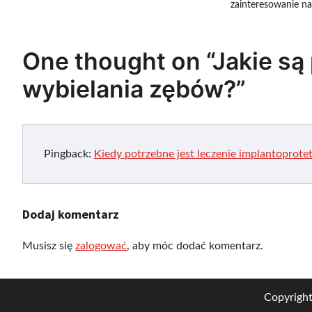
zainteresowanie n
One thought on “
Jakie są
wybielania zębów?
”
Pingback:
Kiedy potrzebne jest leczenie implantoprotety
Dodaj komentarz
Musisz się
zalogować
, aby móc dodać komentarz.
Copyrigh