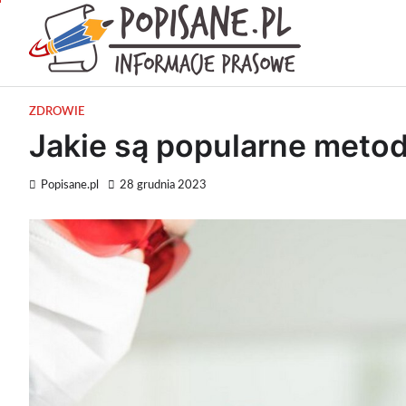
Skip
to
Popisan
content
Wiadomości pr
ZDROWIE
Jakie są popularne meto
Popisane.pl
28 grudnia 2023