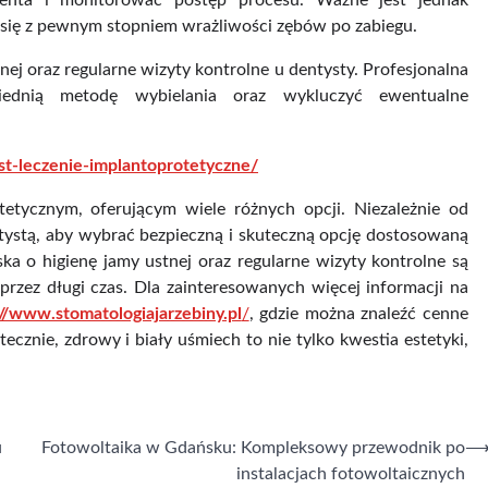
jenta i monitorować postęp procesu. Ważne jest jednak
się z pewnym stopniem wrażliwości zębów po zabiegu.
nej oraz regularne wizyty kontrolne u dentysty. Profesjonalna
dnią metodę wybielania oraz wykluczyć ewentualne
est-leczenie-implantoprotetyczne/
etycznym, oferującym wiele różnych opcji. Niezależnie od
tystą, aby wybrać bezpieczną i skuteczną opcję dostosowaną
a o higienę jamy ustnej oraz regularne wizyty kontrolne są
rzez długi czas. Dla zainteresowanych więcej informacji na
://www.stomatologiajarzebiny.pl
/
, gdzie można znaleźć cenne
ecznie, zdrowy i biały uśmiech to nie tylko kwestia estetyki,
u
Fotowoltaika w Gdańsku: Kompleksowy przewodnik po
instalacjach fotowoltaicznych