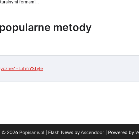
aturalnymi formami…
 popularne metody
czne? - Life'n'Style
t © 2026
Popisane.pl
| Flash News by
Ascendoor
| Powered by
W