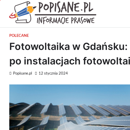
Skip
to
Popisan
content
Wiadomości pra
POLECANE
Fotowoltaika w Gdańsku
po instalacjach fotowolt
Popisane.pl
12 stycznia 2024