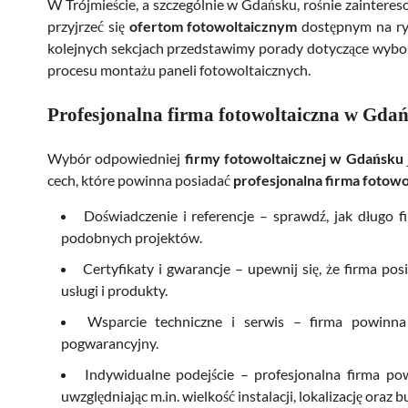
W Trójmieście, a szczególnie w Gdańsku, rośnie zaintere
przyjrzeć się
ofertom fotowoltaicznym
dostępnym na ryn
kolejnych sekcjach przedstawimy porady dotyczące wyboru 
procesu montażu paneli fotowoltaicznych.
Profesjonalna firma fotowoltaiczna w Gda
Wybór odpowiedniej
firmy fotowoltaicznej w Gdańsku
cech, które powinna posiadać
profesjonalna firma fotowo
Doświadczenie i referencje – sprawdź, jak długo f
podobnych projektów.
Certyfikaty i gwarancje – upewnij się, że firma po
usługi i produkty.
Wsparcie techniczne i serwis – firma powinna
pogwarancyjny.
Indywidualne podejście – profesjonalna firma po
uwzględniając m.in. wielkość instalacji, lokalizację oraz b