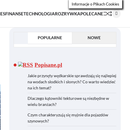
Informacje o Plikach Cookies
NES
FINANSE
TECHNOLOGIA
ROZRYWKA
POLECANE
POPULARNE
NOWE
Popisane.pl
Jakie przynęty wędkarskie sprawdzają się najlepiej
na wodach słodkich i słonych? Co warto wiedzieć
na ich temat?
Dlaczego kątowniki tekturowe są niezbędne w
wielu branżach?
Czym charakteryzują się myjnie dla pojazdów
szynowych?