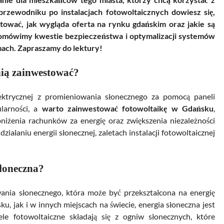
zewodniku po instalacjach fotowoltaicznych dowiesz się,
tować, jak wygląda oferta na rynku gdańskim oraz jakie są
, omówimy kwestie bezpieczeństwa i optymalizacji systemów
mach. Zapraszamy do lektury!
nią zainwestować?
ektrycznej z promieniowania słonecznego za pomocą paneli
larności, a
warto zainwestować fotowoltaikę w Gdańsku
,
niżenia rachunków za energię oraz zwiększenia niezależności
ziałaniu energii słonecznej, zaletach instalacji fotowoltaicznej
słoneczna?
nia słonecznego, która może być przekształcona na energię
, jak i w innych miejscach na świecie, energia słoneczna jest
le fotowoltaiczne składają się z ogniw słonecznych, które