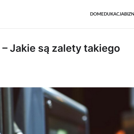
DOM
EDUKACJA
BIZ
e.pl
owe
– Jakie są zalety takiego