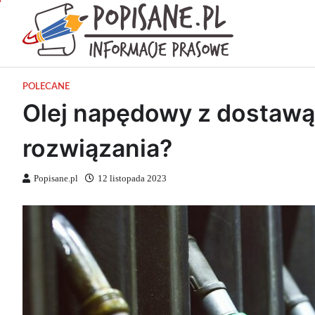
Skip
to
Popisan
content
Wiadomości pras
POLECANE
Olej napędowy z dostawą 
rozwiązania?
Popisane.pl
12 listopada 2023