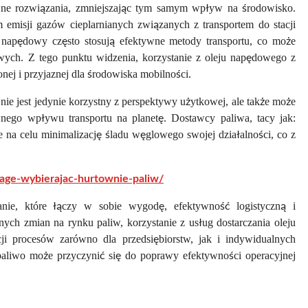
yjne rozwiązania, zmniejszając tym samym wpływ na środowisko.
emisji gazów cieplarnianych związanych z transportem do stacji
 napędowy często stosują efektywne metody transportu, co może
iwych. Z tego punktu widzenia, korzystanie z oleju napędowego z
ej i przyjaznej dla środowiska mobilności.
nie jest jedynie korzystny z perspektywy użytkowej, ale także może
nego wpływu transportu na planetę. Dostawcy paliwa, tacy jak:
 na celu minimalizację śladu węglowego swojej działalności, co z
wage-wybierajac-hurtownie-paliw/
ie, które łączy w sobie wygodę, efektywność logistyczną i
h zmian na rynku paliw, korzystanie z usług dostarczania oleju
 procesów zarówno dla przedsiębiorstw, jak i indywidualnych
paliwo może przyczynić się do poprawy efektywności operacyjnej