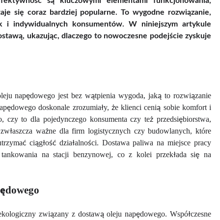
ektywność są kluczowymi elementami funkcjonowania,
aje się coraz bardziej popularne. To wygodne rozwiązanie,
jak i indywidualnych konsumentów. W niniejszym artykule
stawą, ukazując, dlaczego to nowoczesne podejście zyskuje
oleju napędowego jest bez wątpienia wygoda, jaką to rozwiązanie
napędowego doskonale zrozumiały, że klienci cenią sobie komfort i
, czy to dla pojedynczego konsumenta czy też przedsiębiorstwa,
o zwłaszcza ważne dla firm logistycznych czy budowlanych, które
rzymać ciągłość działalności. Dostawa paliwa na miejsce pracy
tankowania na stacji benzynowej, co z kolei przekłada się na
apędowego
kt ekologiczny związany z dostawą oleju napędowego. Współczesne