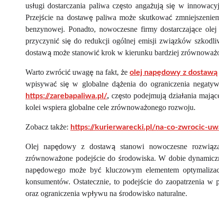
usługi dostarczania paliwa często angażują się w innowac
Przejście na dostawę paliwa może skutkować zmniejszeniem 
benzynowej. Ponadto, nowoczesne firmy dostarczające olej
przyczynić się do redukcji ogólnej emisji związków szkodl
dostawą może stanowić krok w kierunku bardziej zrównoważon
Warto zwrócić uwagę na fakt, że
olej napędowy z dostawą
wpisywać się w globalne dążenia do ograniczenia negatyw
często podejmują działania mające
https://zarebapaliwa.pl/
,
kolei wspiera globalne cele zrównoważonego rozwoju.
Zobacz także:
https://kurierwarecki.pl/na-co-zwrocic-u
Olej napędowy z dostawą stanowi nowoczesne rozwiązan
zrównoważone podejście do środowiska. W dobie dynamicznyc
napędowego może być kluczowym elementem optymalizacji
konsumentów. Ostatecznie, to podejście do zaopatrzenia w 
oraz ograniczenia wpływu na środowisko naturalne.