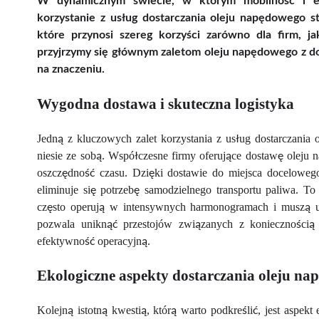
W dynamicznym świecie, w którym mobilność i ef
korzystanie z usług dostarczania oleju napędowego st
które przynosi szereg korzyści zarówno dla firm, 
przyjrzymy się głównym zaletom oleju napędowego z do
na znaczeniu.
Wygodna dostawa i skuteczna logistyka
Jedną z kluczowych zalet korzystania z usług dostarczania 
niesie ze sobą. Współczesne firmy oferujące dostawę oleju 
oszczędność czasu. Dzięki dostawie do miejsca docelowego
eliminuje się potrzebę samodzielnego transportu paliwa. T
często operują w intensywnych harmonogramach i muszą ut
pozwala uniknąć przestojów związanych z koniecznością 
efektywność operacyjną.
Ekologiczne aspekty dostarczania oleju n
Kolejną istotną kwestią, którą warto podkreślić, jest aspe