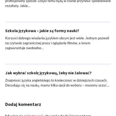
profesjonalny sposób. Dzięki temu będą w stanie przynosić spodziewane
rezultaty. Jakie…
Szkoła językowa – jakie są formy nauki?
Korzyści dobrego władania językiem obcym jest wiele. Jednym pozwoli
na czytanie zagranicznej prasy i oglądanie filmów, a innym
zagwarantuje swobodne…
Jak wybrać szkołę językową, żeby nie żałować?
Znajomość języka angielskiego to konieczność w dzisiejszych czasach.
Decydując się na naukę, mamy kilka opcji do wyboru – możemy uczyć…
Dodaj komentarz
Musisz się
zalogować
, aby móc dodać komentarz.