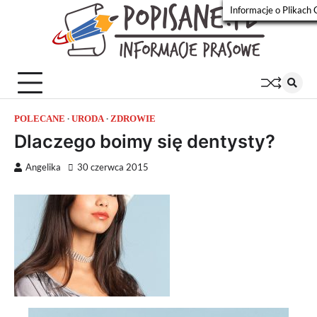
Skip
Informacje o Plikach 
to
Popisa
Wiadomości
content
prasowe
POLECANE
URODA
ZDROWIE
Dlaczego boimy się dentysty?
Angelika
30 czerwca 2015