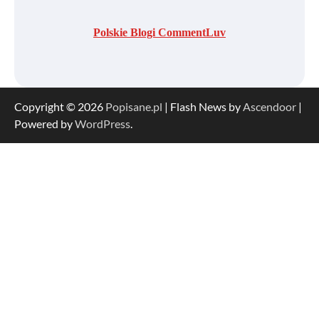
Polskie Blogi CommentLuv
Copyright © 2026
Popisane.pl
| Flash News by
Ascendoor
|
Powered by
WordPress
.