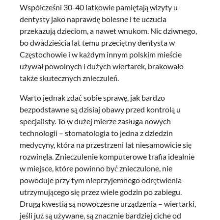
Współcześni 30-40 latkowie pamiętają wizyty u
dentysty jako naprawdę bolesne i te uczucia
przekazują dzieciom, a nawet wnukom. Nic dziwnego,
bo dwadzieścia lat temu przeciętny dentysta w
Częstochowie i w każdym innym polskim mieście
używał powolnych i dużych wiertarek, brakowało
także skutecznych znieczuleń.
Warto jednak zdać sobie sprawę, jak bardzo
bezpodstawne są dzisiaj obawy przed kontrolą u
specjalisty. To w dużej mierze zasługa nowych
technologii – stomatologia to jedna z dziedzin
medycyny, która na przestrzeni lat niesamowicie się
rozwinęła. Znieczulenie komputerowe trafia idealnie
w miejsce, które powinno być znieczulone, nie
powoduje przy tym nieprzyjemnego odrętwienia
utrzymującego się przez wiele godzin po zabiegu.
Drugą kwestią są nowoczesne urządzenia – wiertarki,
jeśli już są używane, są znacznie bardziej ciche od