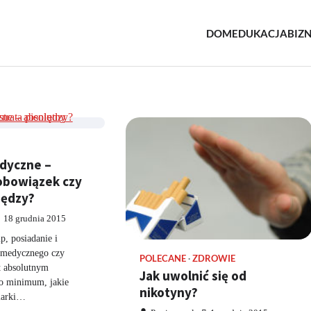
DOM
EDUKACJA
BIZ
e.pl
owe
dyczne –
obowiązek czy
iędzy?
18 grudnia 2015
p, posiadanie i
 medycznego czy
POLECANE
ZDROWIE
t absolutnym
Jak uwolnić się od
o minimum, jakie
nikotyny?
niarki…