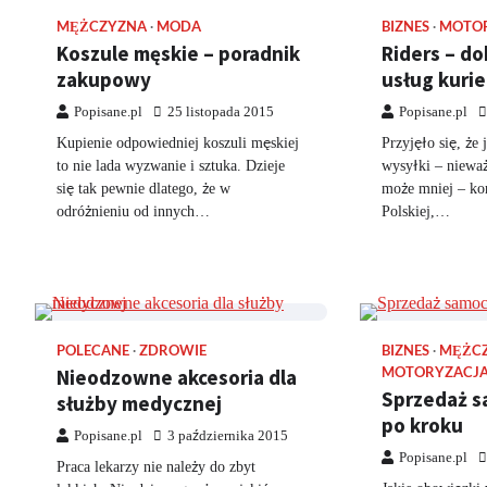
MĘŻCZYZNA
MODA
BIZNES
MOTO
Koszule męskie – poradnik
Riders – do
zakupowy
usług kurie
Popisane.pl
25 listopada 2015
Popisane.pl
Kupienie odpowiedniej koszuli męskiej
Przyjęło się, że
to nie lada wyzwanie i sztuka. Dzieje
wysyłki – nieważ
się tak pewnie dlatego, że w
może mniej – ko
odróżnieniu od innych…
Polskiej,…
POLECANE
ZDROWIE
BIZNES
MĘŻC
Nieodzowne akcesoria dla
MOTORYZACJ
Sprzedaż s
służby medycznej
po kroku
Popisane.pl
3 października 2015
Popisane.pl
Praca lekarzy nie należy do zbyt