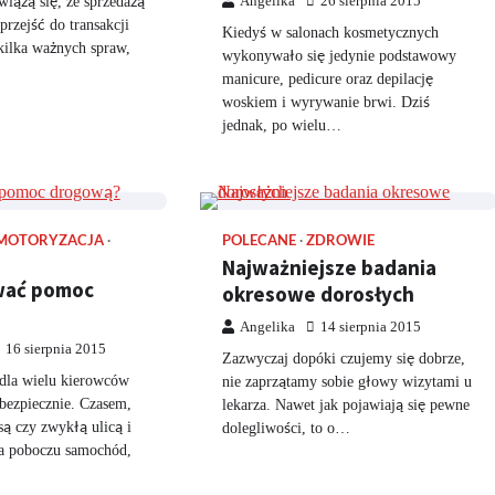
wiążą się, ze sprzedażą
Angelika
26 sierpnia 2015
rzejść do transakcji
Kiedyś w salonach kosmetycznych
kilka ważnych spraw,
wykonywało się jedynie podstawowy
manicure, pedicure oraz depilację
woskiem i wyrywanie brwi. Dziś
jednak, po wielu…
MOTORYZACJA
POLECANE
ZDROWIE
Najważniejsze badania
wać pomoc
okresowe dorosłych
Angelika
14 sierpnia 2015
16 sierpnia 2015
Zazwyczaj dopóki czujemy się dobrze,
la wielu kierowców
nie zaprzątamy sobie głowy wizytami u
bezpiecznie. Czasem,
lekarza. Nawet jak pojawiają się pewne
są czy zwykłą ulicą i
dolegliwości, to o…
na poboczu samochód,