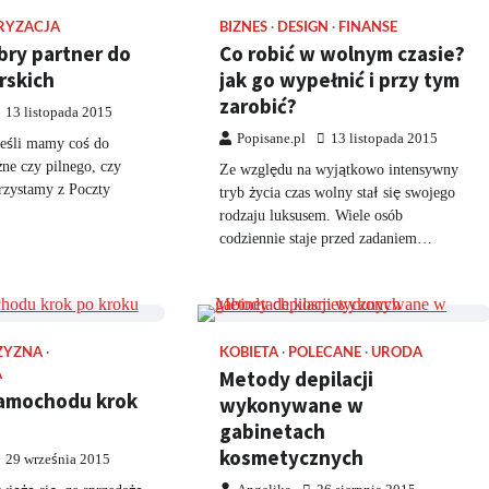
RYZACJA
BIZNES
DESIGN
FINANSE
bry partner do
Co robić w wolnym czasie?
rskich
jak go wypełnić i przy tym
zarobić?
13 listopada 2015
Popisane.pl
13 listopada 2015
 jeśli mamy coś do
ne czy pilnego, czy
Ze względu na wyjątkowo intensywny
rzystamy z Poczty
tryb życia czas wolny stał się swojego
rodzaju luksusem. Wiele osób
codziennie staje przed zadaniem…
ZYZNA
KOBIETA
POLECANE
URODA
A
Metody depilacji
amochodu krok
wykonywane w
gabinetach
kosmetycznych
29 września 2015