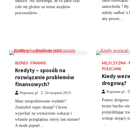
Jakie obowiązki 
lekkich. Nic dziwnego, że co jakiś czas
samochodu ? By p
robi się głośno na temat strajków
należy zadbać o 
pracowników…
aby proces…
BIZNES
FINANSE
MĘŻCZYZNA
Kredyty – sposób na
POLECANE
Kiedy wez
rozwiązanie problemów
drogową?
finansowych?
Popisane.pl
Popisane.pl
24 sierpnia 2015
Pomoc drogowa d
Masz niespodziewane wydatki?
brzmi bardzo nie
Znalazłeś super okazję? Chcesz
przejeżdżając tra
wyjechać na wymarzone wakacje i
widząc stojący 
właśnie przeglądasz oferty last minute?
…
A może popsuł…