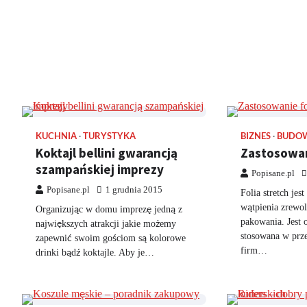
KUCHNIA
TURYSTYKA
BIZNES
BUDO
Koktajl bellini gwarancją
Zastosowani
szampańskiej imprezy
Popisane.pl
Popisane.pl
1 grudnia 2015
Folia stretch jes
wątpienia zrewol
Organizując w domu imprezę jedną z
pakowania. Jest 
największych atrakcji jakie możemy
stosowana w prz
zapewnić swoim gościom są kolorowe
firm…
drinki bądź koktajle. Aby je…