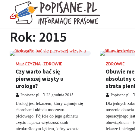
Skip
to
Popisan
content
Wiadomości pras
Rok:
2015
MĘŻCZYZNA
ZDROWIE
ZDROWIE
Czy warto bać się
Obuwie me
pierwszej wizyty u
absolutny 
urologa?
strata pien
Popisane.pl
23 grudnia 2015
Popisane.pl
Urolog jest lekarzem, który zajmuje się
Dla jednych zaku
chorobami układu moczowo-
noszenie obuwia
płciowego. Pójście do jego gabinetu
operacyjnego jes
często napawa większość osób
obowiązkiem – t
nieokreślonym lękiem, który wzrasta…
lekarze i pielęg