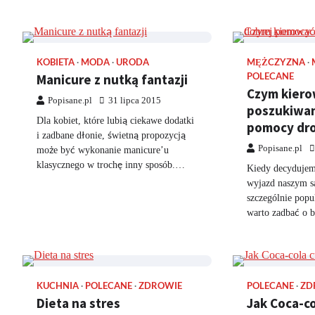
KOBIETA
MODA
URODA
MĘŻCZYZNA
Manicure z nutką fantazji
POLECANE
Czym kiero
Popisane.pl
31 lipca 2015
poszukiwan
Dla kobiet, które lubią ciekawe dodatki
pomocy dr
i zadbane dłonie, świetną propozycją
Popisane.pl
może być wykonanie manicure’u
klasycznego w trochę inny sposób.…
Kiedy decydujemy
wyjazd naszym s
szczególnie popu
warto zadbać o 
KUCHNIA
POLECANE
ZDROWIE
POLECANE
ZD
Dieta na stres
Jak Coca-co