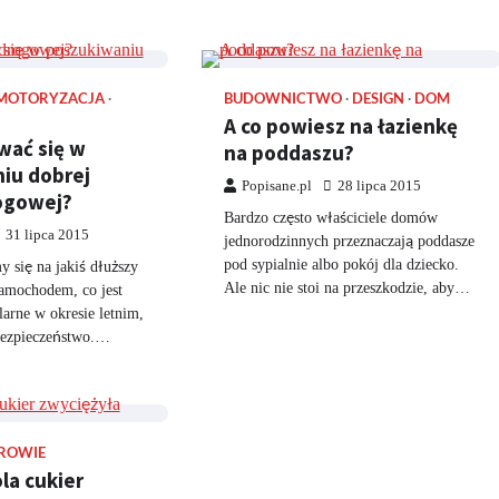
MOTORYZACJA
BUDOWNICTWO
DESIGN
DOM
A co powiesz na łazienkę
wać się w
na poddaszu?
iu dobrej
Popisane.pl
28 lipca 2015
ogowej?
Bardzo często właściciele domów
31 lipca 2015
jednorodzinnych przeznaczają poddasze
pod sypialnie albo pokój dla dziecko.
 się na jakiś dłuższy
Ale nic nie stoi na przeszkodzie, aby…
amochodem, co jest
larne w okresie letnim,
bezpieczeństwo.…
ROWIE
la cukier