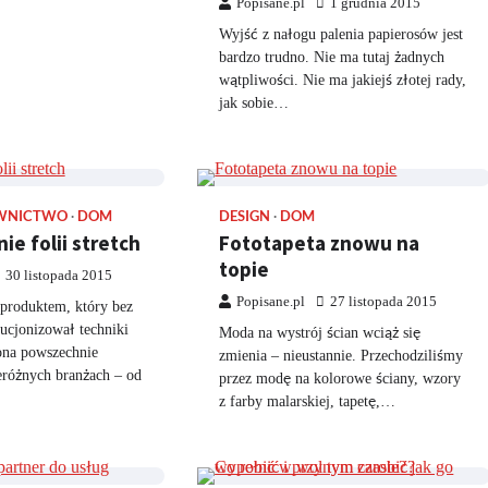
Popisane.pl
1 grudnia 2015
Wyjść z nałogu palenia papierosów jest
bardzo trudno. Nie ma tutaj żadnych
wątpliwości. Nie ma jakiejś złotej rady,
jak sobie…
WNICTWO
DOM
DESIGN
DOM
e folii stretch
Fototapeta znowu na
topie
30 listopada 2015
Popisane.pl
27 listopada 2015
t produktem, który bez
ucjonizował techniki
Moda na wystrój ścian wciąż się
ona powszechnie
zmienia – nieustannie. Przechodziliśmy
eróżnych branżach – od
przez modę na kolorowe ściany, wzory
z farby malarskiej, tapetę,…